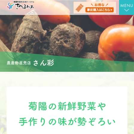
TOP
さんさんの湯
お食事処 さん膳
健康増進施設 にんじむ
農産物直売店 さん彩
会社概要
お問合せ
アクセス
お知らせ