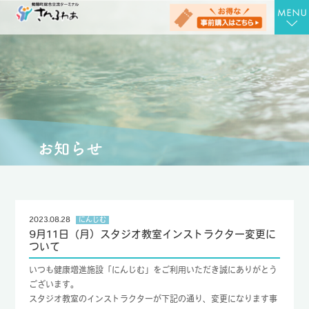
TOP
さんさんの湯
お食事処 さん膳
健康増進施設 にんじむ
農産物直売店 さん彩
会社概要
2023.08.28
にんじむ
9月11日（月）スタジオ教室インストラクター変更に
お問合せ
ついて
アクセス
いつも健康増進施設「にんじむ」をご利用いただき誠にありがとう
ございます。
お知らせ
スタジオ教室のインストラクターが下記の通り、変更になります事