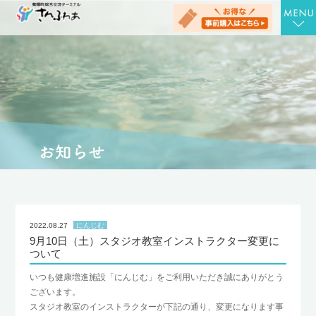
TOP
さんさんの湯
お食事処 さん膳
健康増進施設 にんじむ
農産物直売店 さん彩
会社概要
2022.08.27
にんじむ
9月10日（土）スタジオ教室インストラクター変更に
お問合せ
ついて
アクセス
いつも健康増進施設「にんじむ」をご利用いただき誠にありがとう
ございます。
お知らせ
スタジオ教室のインストラクターが下記の通り、変更になります事