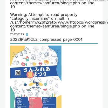
content/themes/sanfurea/single.php
on line
19
TEL : 096-232-8690
Warning
: Attempt to read property
FAX : 096-232-8692
"category_nicename" on null in
/usr/home/mw2pf2rstb/www/htdocs/wordpress/
content/themes/sanfurea/single.php
on line
19
2022.07.27
2022納涼祭OL2_compressed_page-0001