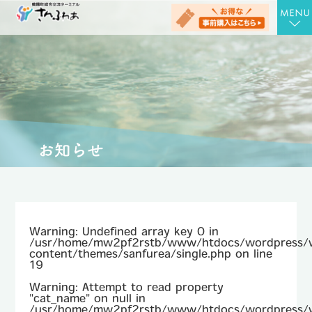
TOP
さんさんの湯
お食事処 さん膳
健康増進施設 にんじむ
農産物直売店 さん彩
会社概要
Warning
: Undefined array key 0 in
お問合せ
/usr/home/mw2pf2rstb/www/htdocs/wordpress/
content/themes/sanfurea/single.php
on line
19
アクセス
Warning
: Attempt to read property
"cat_name" on null in
お知らせ
/usr/home/mw2pf2rstb/www/htdocs/wordpress/