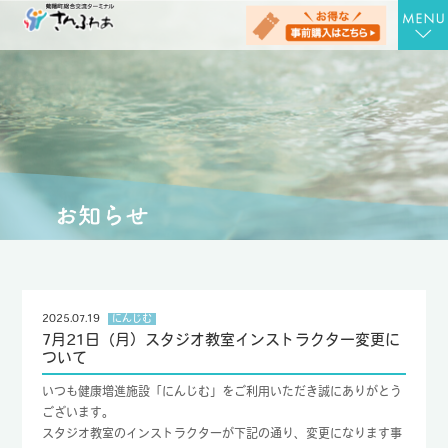
TOP
さんさんの湯
お食事処 さん膳
健康増進施設 にんじむ
農産物直売店 さん彩
会社概要
2025.07.19
にんじむ
7月21日（月）スタジオ教室インストラクター変更に
お問合せ
ついて
アクセス
いつも健康増進施設「にんじむ」をご利用いただき誠にありがとう
ございます。
お知らせ
スタジオ教室のインストラクターが下記の通り、変更になります事