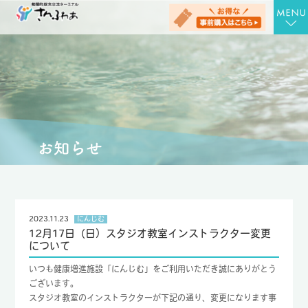
TOP
さんさんの湯
お食事処 さん膳
健康増進施設 にんじむ
農産物直売店 さん彩
会社概要
2023.11.23
にんじむ
12月17日（日）スタジオ教室インストラクター変更
お問合せ
について
アクセス
いつも健康増進施設「にんじむ」をご利用いただき誠にありがとう
ございます。
お知らせ
スタジオ教室のインストラクターが下記の通り、変更になります事