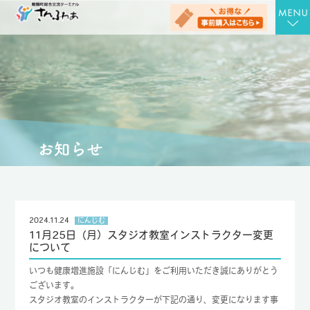
TOP
さんさんの湯
お食事処 さん膳
健康増進施設 にんじむ
農産物直売店 さん彩
会社概要
2024.11.24
にんじむ
11月25日（月）スタジオ教室インストラクター変更
お問合せ
について
アクセス
いつも健康増進施設「にんじむ」をご利用いただき誠にありがとう
ございます。
お知らせ
スタジオ教室のインストラクターが下記の通り、変更になります事