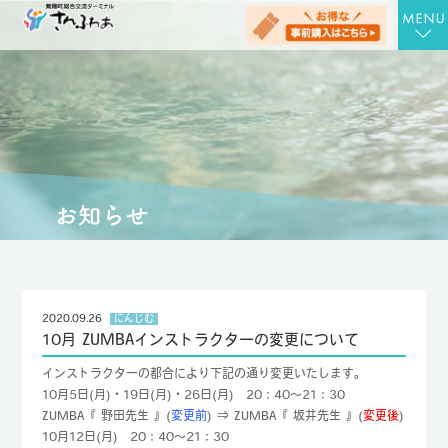
TOP
さんさんの湯
お食事処 さん膳
健康増進施設 にんじむ
農産物直売店 さん彩
会社概要
2020.09.26
にんじむ
10月 ZUMBAインストラクターの変更について
お問合せ
インストラクターの都合により下記の通り変更いたします。
アクセス
10月5日(月)・19日(月)・26日(月) 20：40～21：30
ZUMBA『 野田先生 』(
変更前
) ⇒ ZUMBA『 坂井先生 』(
変更後
)
お知らせ
10月12日(月) 20：40～21：30