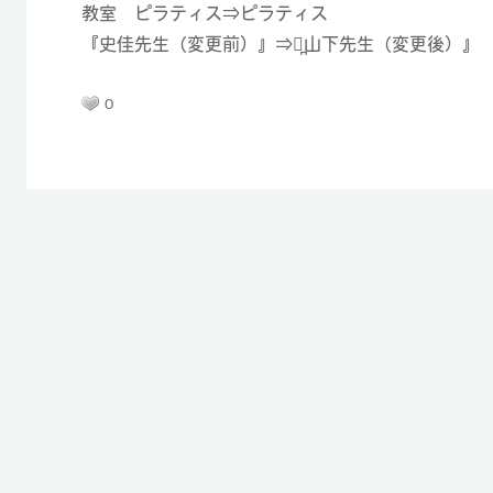
教室 ピラティス⇒ピラティス
『史佳先生（変更前）』⇒『̪山下先生（変更後）』
0