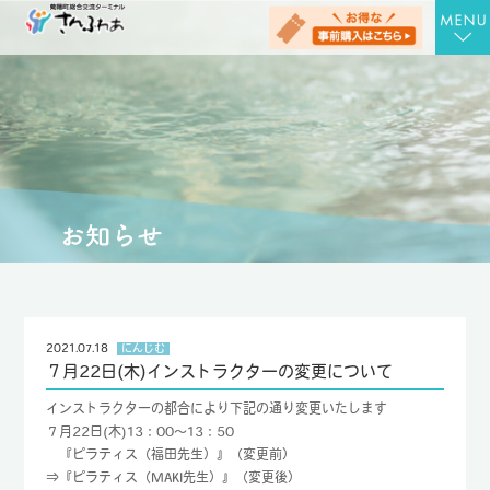
TOP
さんさんの湯
お食事処 さん膳
健康増進施設 にんじむ
農産物直売店 さん彩
会社概要
2021.07.18
にんじむ
７月22日(木)インストラクターの変更について
お問合せ
インストラクターの都合により下記の通り変更いたします
アクセス
７月22日(木)13：00～13：50
『ピラティス（福田先生）』（変更前）
お知らせ
⇒『ピラティス（MAKI先生）』（変更後）