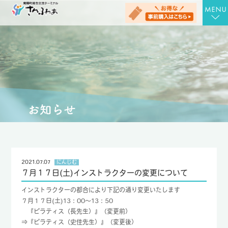
TOP
さんさんの湯
お食事処 さん膳
健康増進施設 にんじむ
農産物直売店 さん彩
会社概要
2021.07.07
にんじむ
７月１７日(土)インストラクターの変更について
お問合せ
インストラクターの都合により下記の通り変更いたします
アクセス
７月１７日(土)13：00～13：50
『ピラティス（長先生）』（変更前）
お知らせ
⇒『ピラティス（史佳先生）』（変更後）