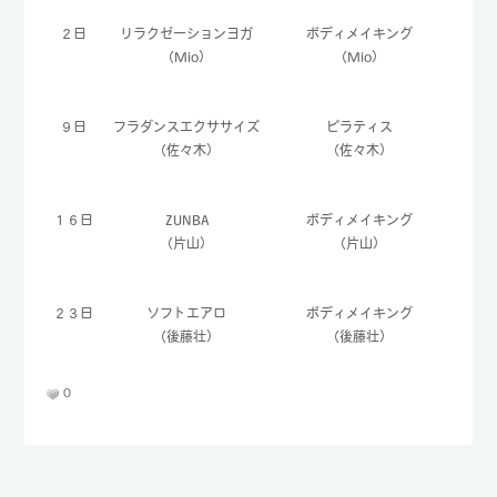
TEL : 096-232-8690
２日
リラクゼーションヨガ
ボディメイキング
（Mio）
（Mio）
FAX : 096-232-8692
９日
フラダンスエクササイズ
ピラティス
（佐々木）
（佐々木）
１６日
ZUNBA
ボディメイキング
（片山）
（片山）
２３日
ソフトエアロ
ボディメイキング
（後藤壮）
（後藤壮）
0