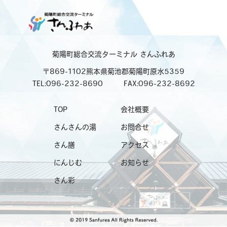
菊陽町総合交流ターミナル
さんふれあ
〒869-1102熊本県菊池郡菊陽町原水5359
TEL:096-232-8690
FAX:096-232-8692
TOP
会社概要
さんさんの湯
お問合せ
さん膳
アクセス
にんじむ
お知らせ
さん彩