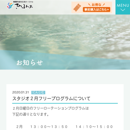
TOP
さんさんの湯
お食事処 さん膳
健康増進施設 にんじむ
農産物直売店 さん彩
会社概要
2020.01.31
にんじむ
スタジオ２月フリープログラムについて
お問合せ
２月日曜日のフリーローテーションプログラムは
アクセス
下記の通りとなります。
お知らせ
２月
１３：００～１３：５０
１４：１０～１５：００