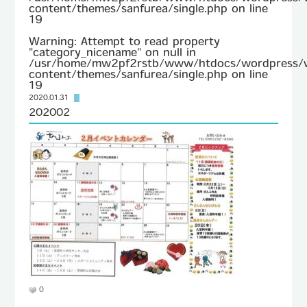
content/themes/sanfurea/single.php
on line
19
TEL : 096-232-8690
Warning
: Attempt to read property
FAX : 096-232-8692
"category_nicename" on null in
/usr/home/mw2pf2rstb/www/htdocs/wordpress/
content/themes/sanfurea/single.php
on line
19
2020.01.31
202002
0