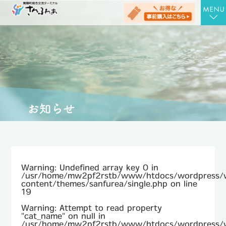
TOP
さんさんの湯
お食事処 さん膳
健康増進施設 にんじむ
農産物直売店 さん彩
会社概要
Warning
: Undefined array key 0 in
お問合せ
/usr/home/mw2pf2rstb/www/htdocs/wordpress/
content/themes/sanfurea/single.php
on line
19
アクセス
Warning
: Attempt to read property
"cat_name" on null in
お知らせ
/usr/home/mw2pf2rstb/www/htdocs/wordpress/