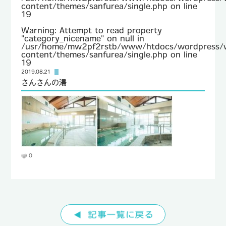
content/themes/sanfurea/single.php
on line
19
TEL : 096-232-8690
Warning
: Attempt to read property
FAX : 096-232-8692
"category_nicename" on null in
/usr/home/mw2pf2rstb/www/htdocs/wordpress/
content/themes/sanfurea/single.php
on line
19
2019.08.21
さんさんの湯
0