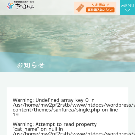
TOP
さんさんの湯
お食事処 さん膳
健康増進施設 にんじむ
農産物直売店 さん彩
会社概要
Warning
: Undefined array key 0 in
お問合せ
/usr/home/mw2pf2rstb/www/htdocs/wordpress/
content/themes/sanfurea/single.php
on line
19
アクセス
Warning
: Attempt to read property
"cat_name" on null in
お知らせ
/usr/home/mw2pf2rstb/www/htdocs/wordpress/