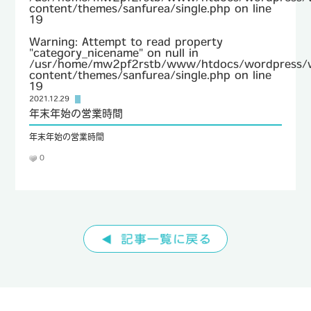
content/themes/sanfurea/single.php
on line
19
TEL : 096-232-8690
Warning
: Attempt to read property
FAX : 096-232-8692
"category_nicename" on null in
/usr/home/mw2pf2rstb/www/htdocs/wordpress/
content/themes/sanfurea/single.php
on line
19
2021.12.29
年末年始の営業時間
年末年始の営業時間
0