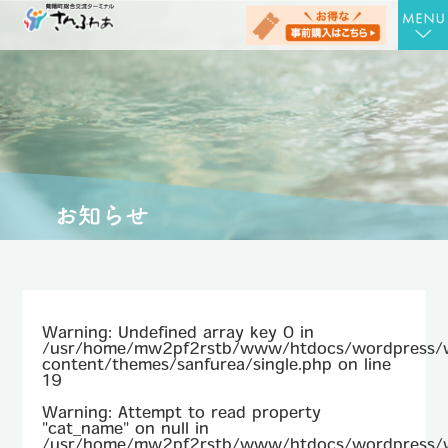
TOP
さんさんの湯
お食事処 さん膳
健康増進施設 にんじむ
農産物直売店 さん彩
会社概要
Warning
: Undefined array key 0 in
お問合せ
/usr/home/mw2pf2rstb/www/htdocs/wordpress/
content/themes/sanfurea/single.php
on line
19
アクセス
Warning
: Attempt to read property
"cat_name" on null in
お知らせ
/usr/home/mw2pf2rstb/www/htdocs/wordpress/