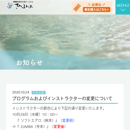
TOP
さんさんの湯
お食事処 さん膳
健康増進施設 にんじむ
農産物直売店 さん彩
会社概要
2020.10.24
にんじむ
プログラムおよびインストラクターの変更について
お問合せ
インストラクターの都合により下記の通り変更いたします。
アクセス
10月28日（水曜）10：00～
『 ソフトエアロ（桝本）』（
変更前
）
お知らせ
⇒『 ZUMBA（寺本）』（
変更後
）